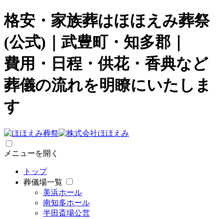
格安・家族葬はほほえみ葬祭
(公式)｜武豊町・知多郡｜
費用・日程・供花・香典など
葬儀の流れを明瞭にいたしま
す
メニューを開く
トップ
葬儀場一覧
美浜ホール
南知多ホール
半田斎場
公営