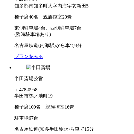
知多郡南知多町大字内海字亥新田5
椅子席40名 親族控室20畳
東側駐車場4台、西側駐車場7台
(臨時駐車場あり)
名古屋鉄道(内海駅)から車で3分
プランをみる
半田斎場
公営
〒478-0958
半田市鵜ノ池町19
椅子席100名 親族控室16畳
駐車場67台
名古屋鉄道(知多半田駅)から車で15分