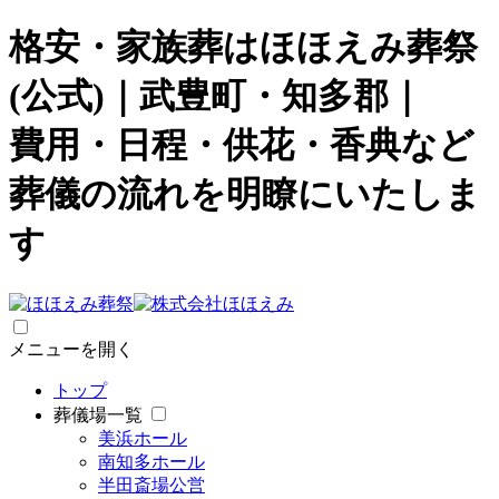
格安・家族葬はほほえみ葬祭
(公式)｜武豊町・知多郡｜
費用・日程・供花・香典など
葬儀の流れを明瞭にいたしま
す
メニューを開く
トップ
葬儀場一覧
美浜ホール
南知多ホール
半田斎場
公営